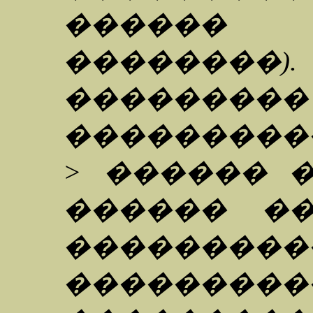
������ (
�������
����
��������
> ������ 
������ �
�����
�������