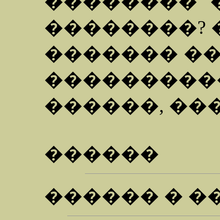
�������� 
��������? 
������� �
��������
������, ���
������
������ � �