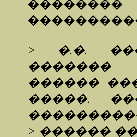
��������
���������
> �.�. �
�������
������ ��
�����. �
���������
> ������ �