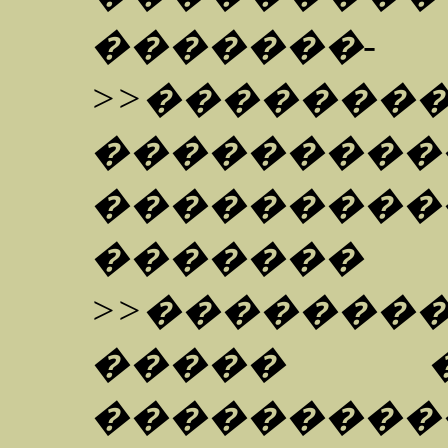
�������-
>>�������
����������
���������
�������
>>��������
����� �
���������