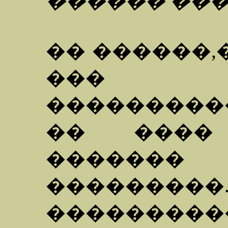
������ ����
�� ������,
��� 
��������
�� ����
�����
��������
���������