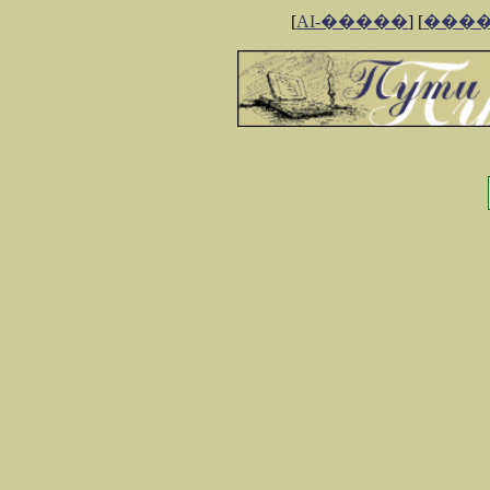
[
AI-�����
] [
���