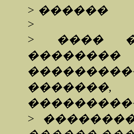
> ������
>
> ���� �
�������
�������
�������,
���������
> ���������