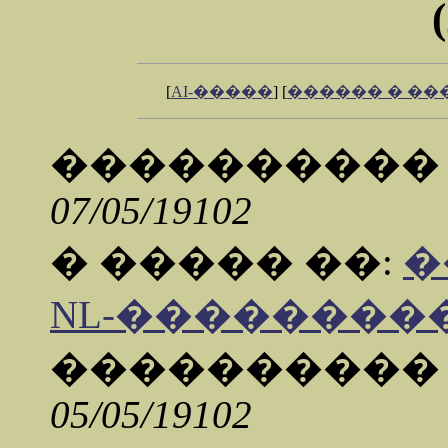
[
AI-�����
] [
������ � �
���������
07/05/19102
� ����� ��:
�
NL-����������) 
���������
05/05/19102