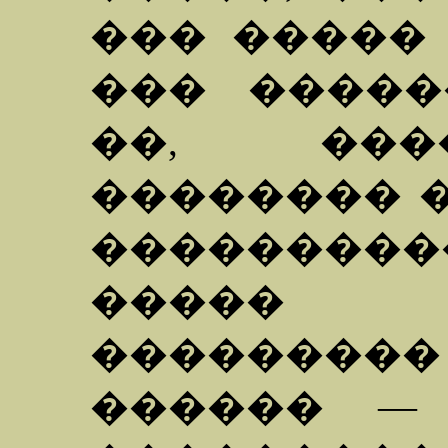
��� ����� 
��� �����
��, ���
�������� �
��������
����� 
���������
������ —