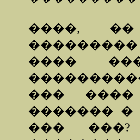
����, �
��������
���� ���
��������
��� ����
������� � 
��� ���?