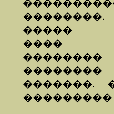
���������
��������
����� ��
���� ��
������
�������
�������. 
���������