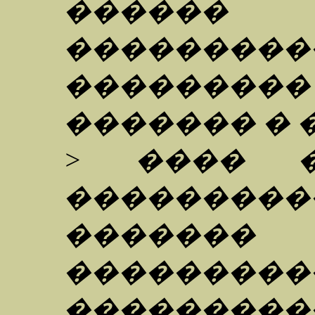
������
������
���������
������� � 
> ���� �
��������
�����
�������
����������