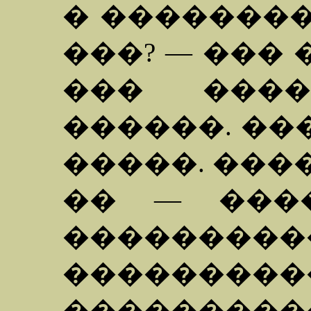
� ��������
���? — ���
��� ���
������. ��
�����. ���
�� — ���
�������
�������
�������