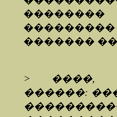
��������
��������� 
������� �
> ����, �
������: ��
����������