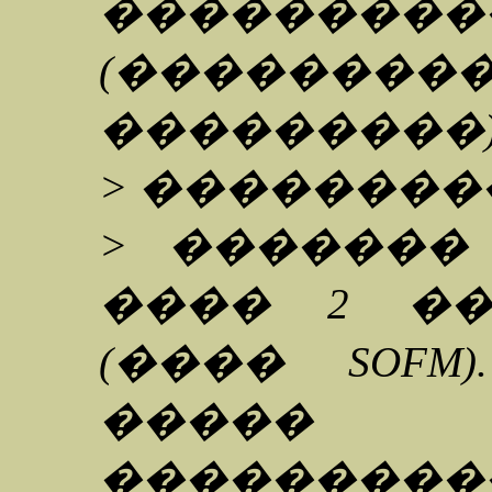
���������
(����
���������)
> ��������
> �������
���� 2 �
(���� SOFM
�����
���������