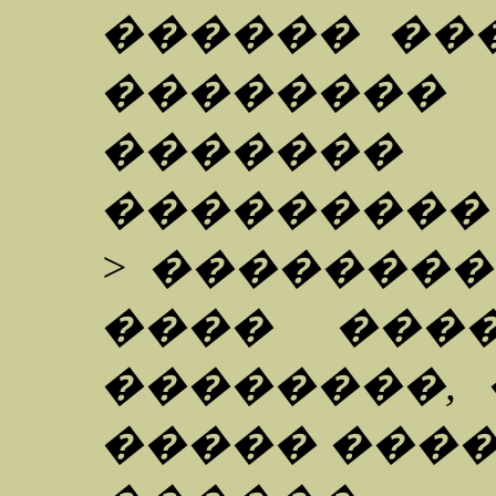
������ ��
�������
�����
���������
> �������
���� ����
��������, 
����� ���