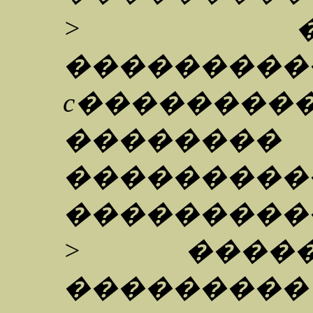
> ����
���������
c�����
��������
���������
���������
> �����
���������