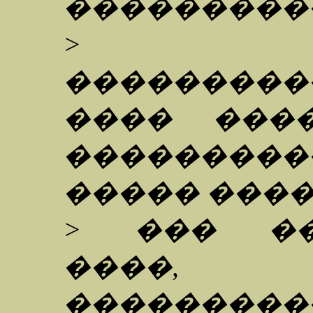
���������
> ���
���������
���� ����
���������
����� ���
> ��� ��
����,
���������