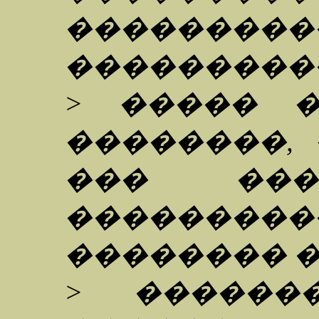
���������
���������
> ����� 
��������,
��� ���
���������
�������� 
> ������