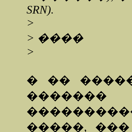
SRN).
>
> ����
>
� �� ����
������
��������
�����, ���