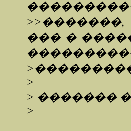
���������
>>�������
��� � ����
���������
>������
>
> ������� �
>