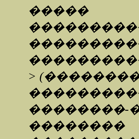
����� �
������
������
���������
> (�������
���������
��������-�
��������