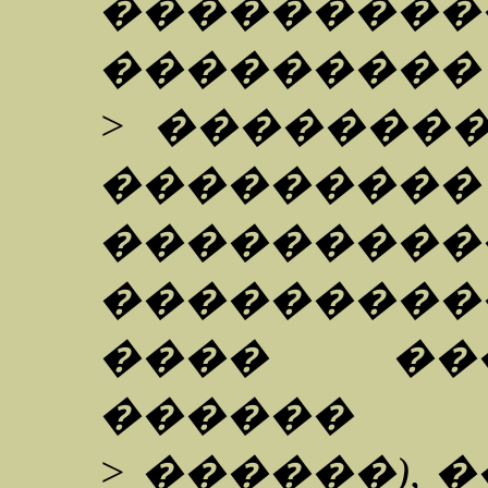
���������
���������
> �������
���������
���������
��������
���� ���
������
> ������), 