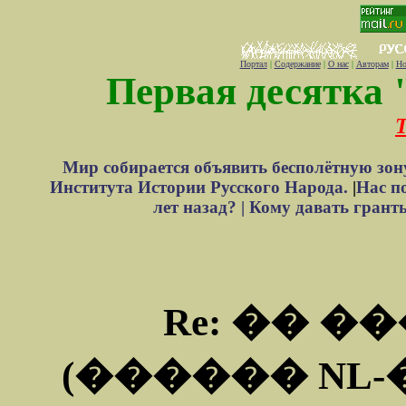
Портал
|
Содержание
|
О нас
|
Авторам
|
Но
Первая десятка 
Т
Мир собирается объявить бесполётную зон
Института Истории Русского Народа.
|
Нас п
лет назад? |
Кому давать грант
Re: �� �
(������ NL