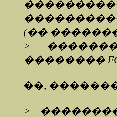
���������
��������
(�� ������
> ������
�������� FGR
��, ������
> �������