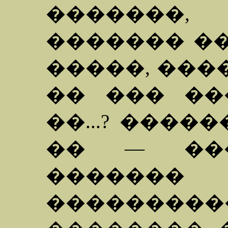
�������,
������� ��
�����, ���
�� ��� ��
��...? ����
�� — ���
������
��������