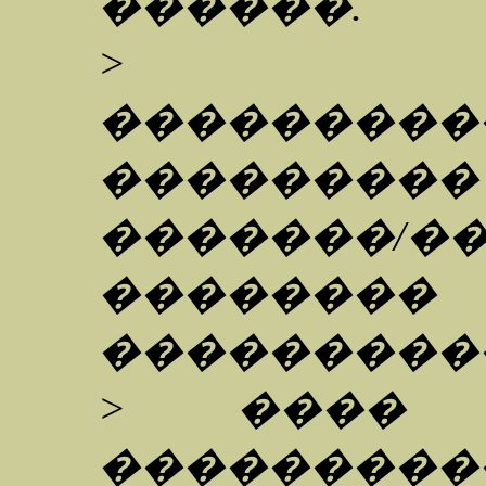
������.
> ��
���������
��������
�������/�
�������� 
��������
> ���� 
���������