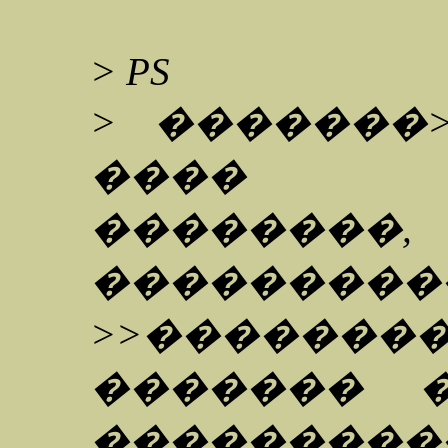
> PS
> �������
���� 
��������
���������
>>�����
������� 
������