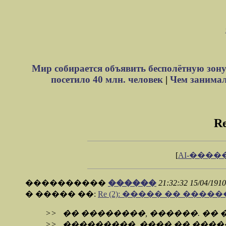
Мир собирается объявить бесполётную зону
посетило 40 млн. человек
|
Чем занимали
R
[
AI-����
����������
������
21:32:32 15/04/191
� ����� ��:
Re (2): ����� �� ���
>> �� ��������, ������. �� 
>> ���������. ���� �� ����