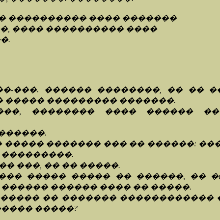
��� ���������� ���� �������
���, ���� ���������� ����
�.
���-���. ������ ��������, �� �� 
� ����� ��������� �������.
���, �������� ���� ������ �
�������.
 � ����� ������� ��� �� ������: �
 ���������.
�� ���, �� �� �����.
���� ����� ����� �� ������, �� 
 ������ ������ ���� �� �����.
l life) ������� �� ������� ���������
����� �����?