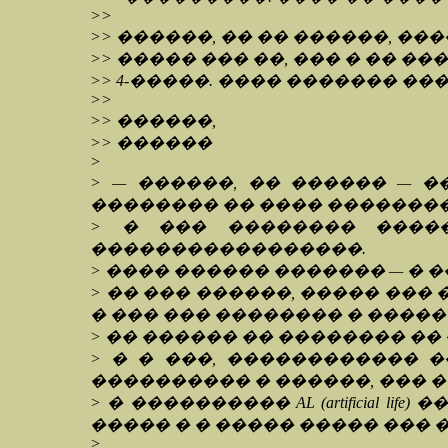
>>
>> ������, �� �� ������, �
>> ����� ��� ��, ��� � �� �
>> 4-�����. ���� ������� ���
>>
>> ������,
>> ������
>
> — ������, �� ������ — 
�������� �� ���� �������
> � ��� �������� ����
�����������������.
> ���� ������ ������� — � 
> �� ��� ������, ����� ���
� ��� ��� �������� � �����
> �� ������ �� �������� �� 
> � � ���, ������������ 
���������� � ������, ��� �
> � ���������� AL (artificia
����� � � ����� ����� ��� 
>