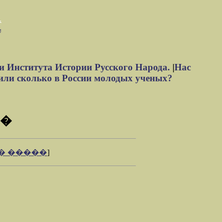
м
и Института Истории Русского Народа.
|
Нас
или сколько в России молодых ученых?
��
� �����
]