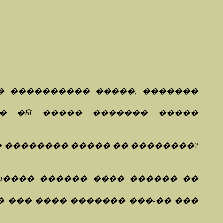
�� ���������� �����, �������
�� �Ӹ ����� ������� �����
�� �������� ����� �� ��������?
�и���� ������ ���� ������ ��
��� � ��� ���� ������� ���-�� ���