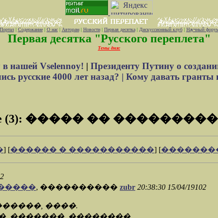
Портал
|
Содержание
|
О нас
|
Авторам
|
Новости
|
Первая десятка
|
Дискуссионный клуб
|
Научный фору
Первая десятка "Русского переплета"
Темы дня:
 в нашей Vselennoy!
|
Президенту Путину о создани
сь русские 4000 лет назад? |
Кому давать гранты 
e (3): ����� �� ��������
�
] [
������ � �����������
] [
�������
02
�������
, ����������
zubr
20:38:30 15/04/19102
������, ����.
�, �������. ��������.