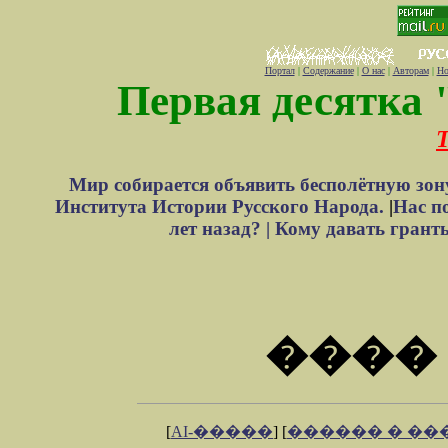
Портал
|
Содержание
|
О нас
|
Авторам
|
Но
Первая десятка 
Т
Мир собирается объявить бесполётную зон
Института Истории Русского Народа.
|
Нас п
лет назад? |
Кому давать грант
���� 
[
AI-�����
] [
������ � �