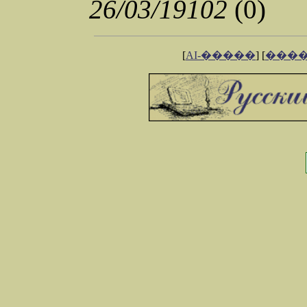
26/03/19102
(0)
[
AI-�����
] [
���