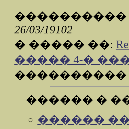
���������
26/03/19102
� ����� ��:
R
����� 4-� ��
���������
������ � �
������ ���