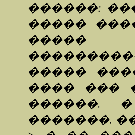
������: ��
����� ���
�����
���������
����� ���
���� ��� 
������. �
�������. �