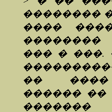
> � �� ��
�������� 
���� ���
�������� 
��� � ���.
���������
�� ����
������ �� 
������