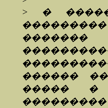
> � ����
��������
�������
���������
�������
������ �
����� � 
��������