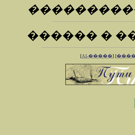
���������
������ � �
[
AI-�����
] [
���