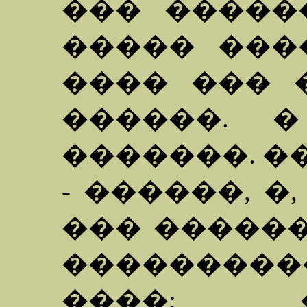
��� ������
����� ���
���� ��� 
������. �
�������. �� 
- ������, �
��� �����
�������
����: 