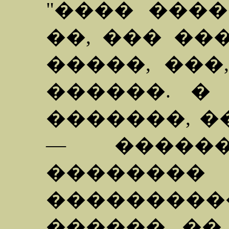
"���� ����
��, ��� ��
�����, ���
������. �
�������, �
— ������
��������
���������
������ ��