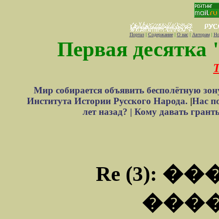
Портал
|
Содержание
|
О нас
|
Авторам
|
Но
Первая десятка 
Т
Мир собирается объявить бесполётную зон
Института Истории Русского Народа.
|
Нас п
лет назад? |
Кому давать грант
Re (3): 
���