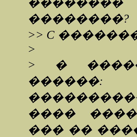
������
��������?
>> C ������
>
> � ����
�����
���������
���� ����
��� �� ���