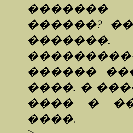
������� 
������? �
�����
��������
������ ��
����. � ��
���� � �
����.
>