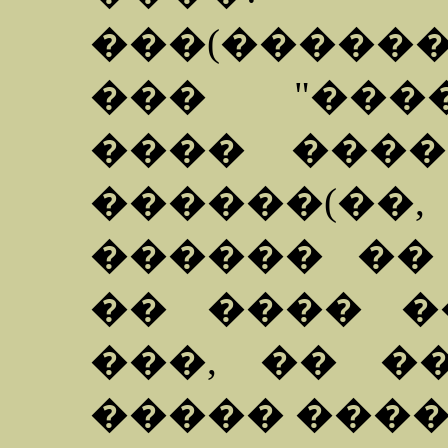
���(����
��� "���
���� ����
������(�
������ ��
�� ���� �
���, �� �
����� ����