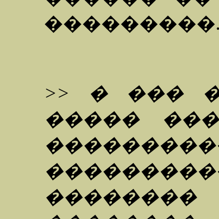
���������
>> � ��� 
����� ��
�������
���������
�������