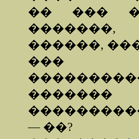
�� ��� �
�������
������, �
��� �
��������
����
���������
— ��?