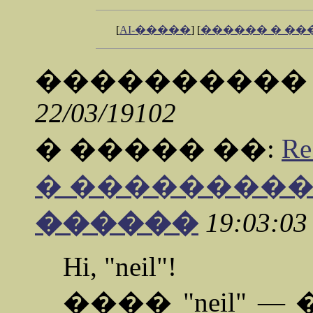
[
AI-�����
] [
������ � �
���������
22/03/19102
� ����� ��:
R
� ���������
������
19:03:03
Hi, "neil"!
���� "neil" 