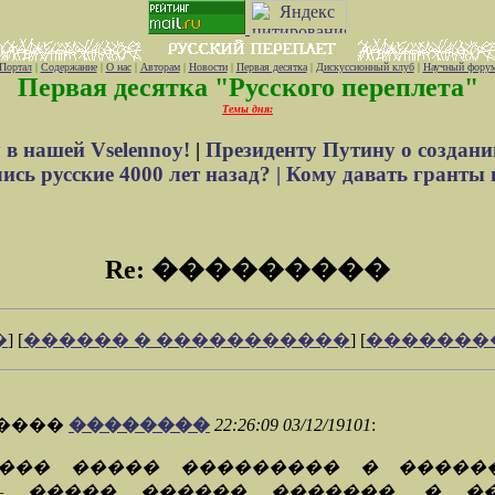
Портал
|
Содержание
|
О нас
|
Авторам
|
Новости
|
Первая десятка
|
Дискуссионный клуб
|
Научный фору
Первая десятка "Русского переплета"
Темы дня:
 в нашей Vselennoy!
|
Президенту Путину о создани
сь русские 4000 лет назад? |
Кому давать гранты 
Re: ���������
�
] [
������ � �����������
] [
�������
�����
��������
22:26:09 03/12/19101
:
��� ����� ��������� � �����
— ����� ������ �������. � �