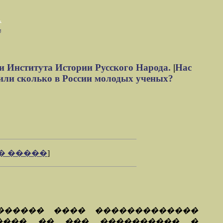
м
и Института Истории Русского Народа.
|
Нас
или сколько в России молодых ученых?
� �����
]
������ ���� �������������
���� �� ��� ���������� �