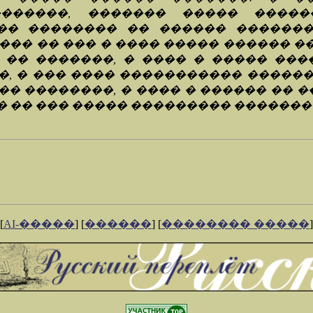
������, ������� ����� �����
�� �������� �� ������ �������
��� �� ��� � ���� ����� ������ �
�� �������, � ���� � ����� ���
�, � ��� ���� ����������� ������
��� ��������, � ���� � ������ �� 
� �� ��� ����� ��������� ��������
[
AI-�����
] [
������
] [
�������� �����
]