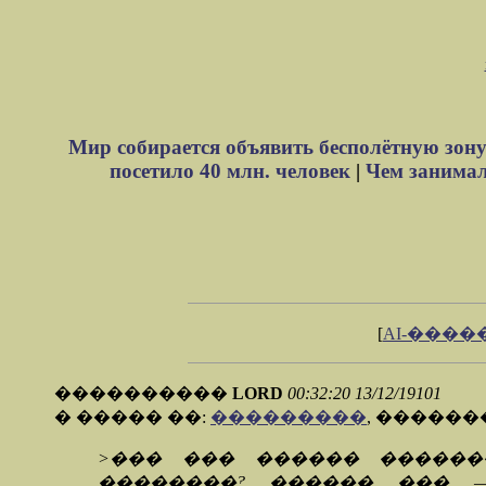
Мир собирается объявить бесполётную зону
посетило 40 млн. человек
|
Чем занимали
[
AI-����
����������
LORD
00:32:20 13/12/19101
� ����� ��:
���������
, �����
>��� ��� ������ ������
��������? ������ ��� 