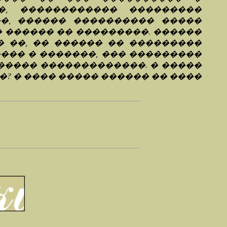
�, ������������ ���������
�, ������ ���������� �����
� ������ �� ���������. ������
� ��, �� ������ �� ���������
��� � �������, ��� ���������
������ �������������. � �����
? � ���� ����� ������ �� ����