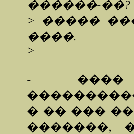
������-��?
> ����� ��
����.
>
- ���� 
���������
� �� ��� �
�������, 