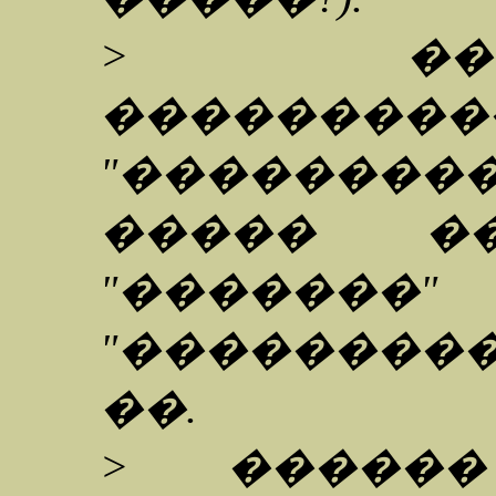
> ��
������
"��������
����� ��
"����
"��������
��.
> �����