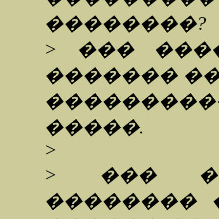
��������?
> ��� ���
������� ��
��������
�����.
>
> ��� �
�������� 