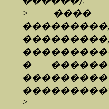
������):
> ���� 
���������,
���������,
���������
� ������
������
���������
>