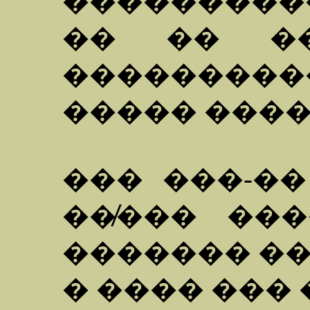
���������
�� �� ��
��������
����� ���
��� ���-��
��̸��� ��
������� ��
� ���� ���