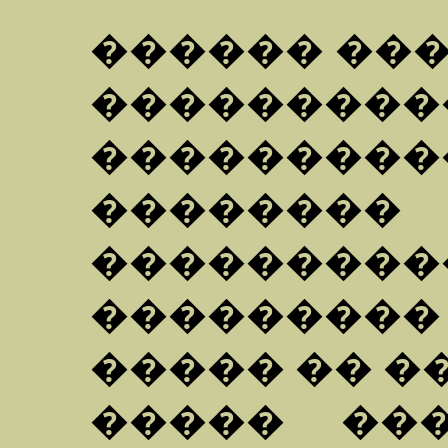
������ ��
��������
��������
�����
�������
���������
����� �� �
����� ��