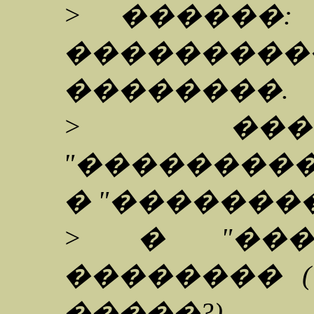
> ������
���������
��������.
> ���
"���������
� "�������
> � "���
�������� 
�����?).