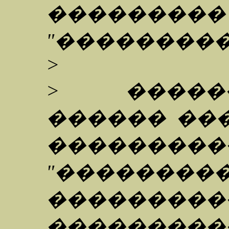
��������
"���������
>
> �����
������ ��
��������
"��������
���������
���������