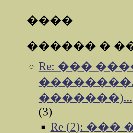
����
������ � �
Re: ��� ��
��������.
�������)...
(3)
Re (2): ��