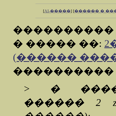
[
AI-�����
] [
������ � �
���������
� ����� ��:
2�
(������ �����
���������
> � ����
������ 2 z