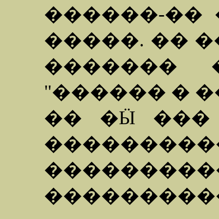
������-��
�����. �� 
������� 
"������ � 
�� �Ӹ ���
��������
�����
���������