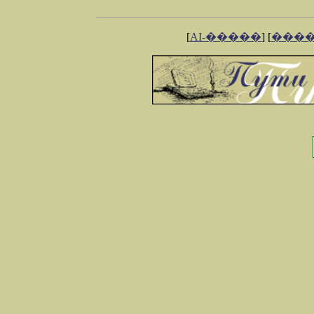
[
AI-�����
] [
���