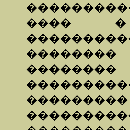
���������
���� 
���������
�������
�����
���������
��������
������