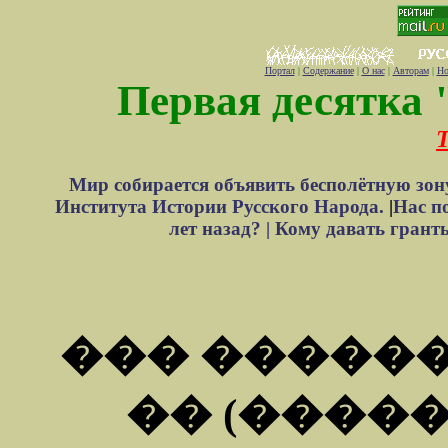
Портал
|
Содержание
|
О нас
|
Авторам
|
Но
Первая десятка 
Т
Мир собирается объявить бесполётную зон
Института Истории Русского Народа.
|
Нас п
лет назад? |
Кому давать грант
��� ������
�� (�����