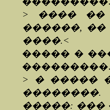
���������
> ���� ��
������, ��
����.<
����� � ��
���������
> � ����� 
��������
�����: ���