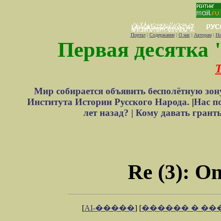
Портал
|
Содержание
|
О нас
|
Авторам
|
Но
Первая десятка 
Т
Мир собирается объявить бесполётную зон
Института Истории Русского Народа.
|
Нас п
лет назад? |
Кому давать грант
Re (3): On
[
AI-�����
] [
������ � �