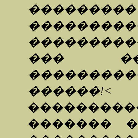
������
���������
���������
��� ��
��������
������!<
���������
������� 