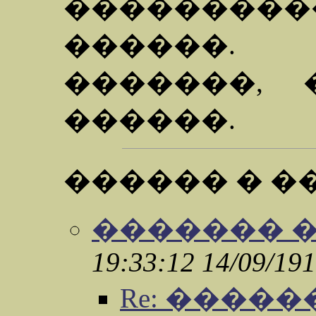
���������
������.
�������,
������.
������ � �
������� �
19:33:12 14/09/19
Re: �����