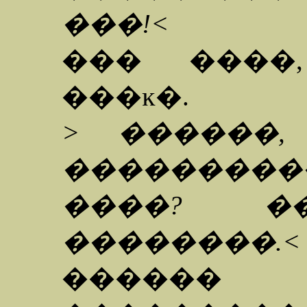
���!<
��� ����
���ĸ�.
> ������
��������
����? ��
��������.<
�����