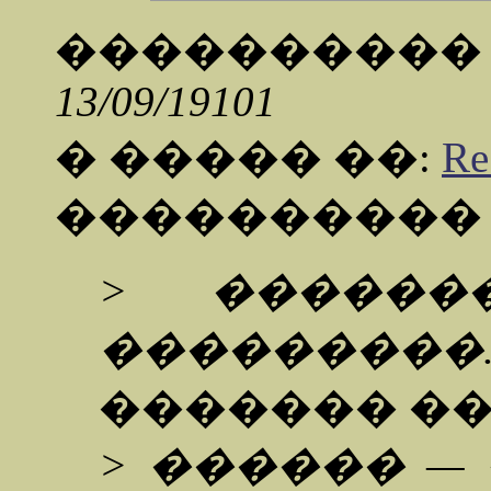
���������
13/09/19101
� ����� ��:
Re
���������
> ������
���������.
������� ��
> ������ —