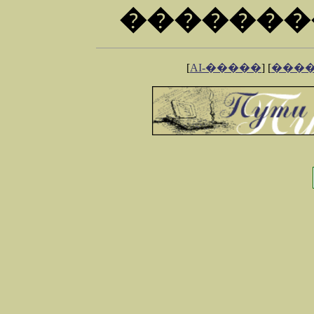
�������
[
AI-�����
] [
���