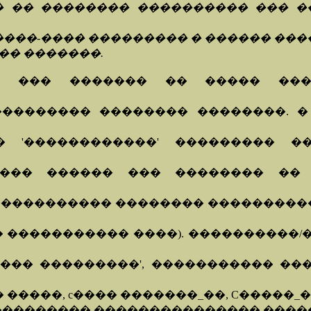
� �� �������� ���������� ��� �
����-���� ��������� � ������ ���
��� �������.
�. ��� ������� �� ����� ��
�������� �������� ��������. �
 '������������' ��������� ��
��� ������ ��� �������� �� 
������������ �������� ���������
 ����������� ����). ����������
��� ���������', ����������� ��
�����, c���� �������_��, C�����_��
�������� ��������������� ������