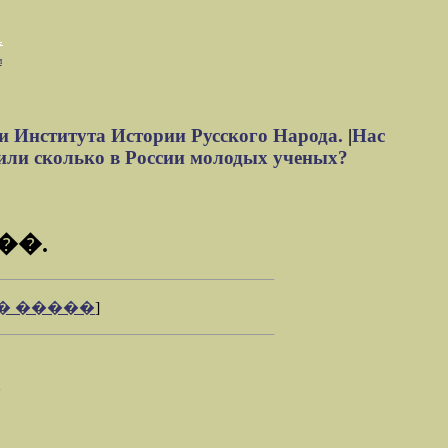
м
и Института Истории Русского Народа.
|
Нас
или сколько в России молодых ученых?
��.
� �����
]
1