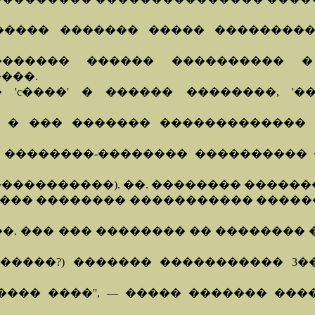
����� ������� ����� ���������
������� ������ ���������� �
����.
 'c����' � ������ ��������, '
 � ��� ������� ������������� 
��������-�������� ���������� �
���������). ��. �������� �������
�� �������� ����������� ������
. ��� ��� �������� �� �������� ��
�����?) ������� ����������� 3���
, ���� ����'', — ����� ������� �