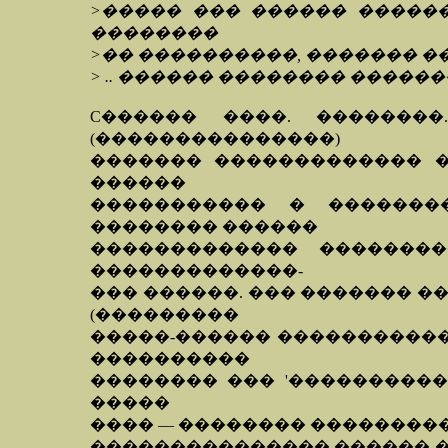
>����� ��� ������ �����
��������
>�� ����������, ������� �
> .. ������ �������� �����
C������ ����. �������
(���������������)
������� ������������� �
������
����������� � ��������
�������� ������
������������� ��������
�������������-
��� ������. ��� ������� 
(���������
�����-������ �����������
����������
�������� ��� '����������
�����
���� — �������� ��������� 
��������������� ������ �