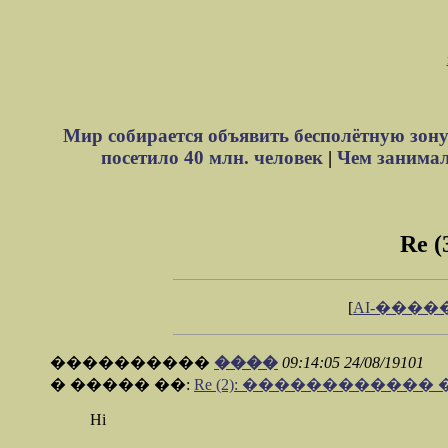
Мир собирается объявить бесполётную зону
посетило 40 млн. человек
|
Чем занимали
Re
[
AI-����
����������
����
09:14:05 24/08/19101
� ����� ��:
Re (2): ������������
Hi