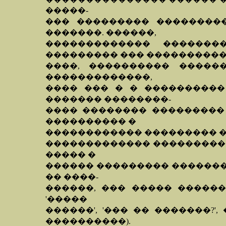
�����-
��� ��������� ��������
�������. ������,
������������� �������
��������� ��� ���������
����, ���������� ������
�������������,
���� ��� � � ����������
������� ��������-
���� �������� ��������� 
���������� �
������������ ��������� ��
������������� ����������
����� �
������ ��������� ��������
�� ����-
������, ��� ����� ������
'�����
������', '��� �� �������?'
����������).