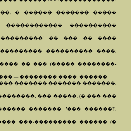
��, � ������ ������� �����
 ������������ ����������
�����������' �� ��� �� ����
��������� ���������� ����,
��� �� ��� (����� ��������-
�� — �������� ����. ������.
�� ������� ������� �������.
������. ��� �����. (� ��� ���
���� �������. '��� ������?',
������ ���-��������� ������ (�