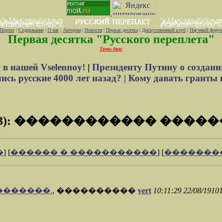
Портал
|
Содержание
|
О нас
|
Авторам
|
Новости
|
Первая десятка
|
Дискуссионный клуб
|
Научный фору
Первая десятка "Русского переплета"
Темы дня:
 в нашей Vselennoy!
|
Президенту Путину о создани
сь русские 4000 лет назад? |
Кому давать гранты 
 (3): ������������ �����
�
] [
������ � �����������
] [
�������
 �������.
, ����������
vert
10:11:29 22/08/1910