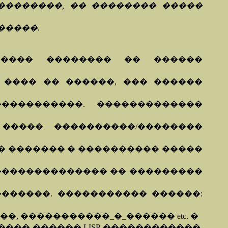
��������, �� �������� �����
�����.
����� �������� �� ������
 ���� �� ������, ��� ������
����������. �������������
����� ����������/��������
� ������� � ���������� �����
/�������������� �� ���������
�������. ����������� ������:
�, �����������_�_������ etc. �
�� ������ LISP-������������.