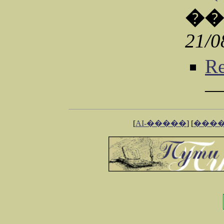
��
21/0
R
[
AI-�����
] [
���