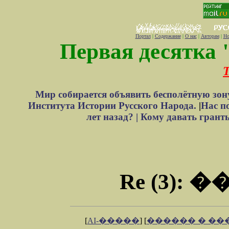
Портал
|
Содержание
|
О нас
|
Авторам
|
Но
Первая десятка 
Т
Мир собирается объявить бесполётную зон
Института Истории Русского Народа.
|
Нас п
лет назад? |
Кому давать грант
Re (3):
[
AI-�����
] [
������ � �