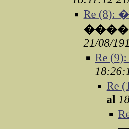
Re (8)
����
21/08/19
Re (
18:26:
Re 
al
18
R