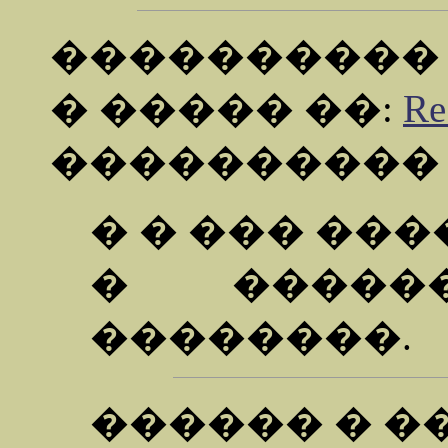
���������
� ����� ��:
R
���������
� � ��� ���
� ������
��������.
������ � �