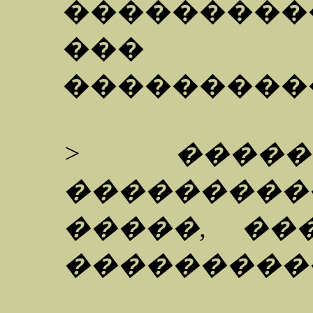
���������
��� 
���������
> �����
�������
�����, ��
���������