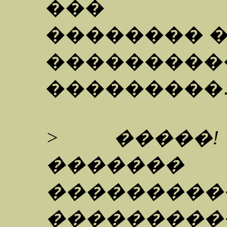
��� ��
�������� 
�����
���������
> �����!
������� 
�������
��������