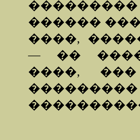
��������
������ ��
����, ���
— �� ���
����, ��
���������
���������