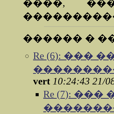
����, ��
���������
������ � �
Re (6): ��� 
��������
vert
10:24:43 21/0
Re (7): ��
�������