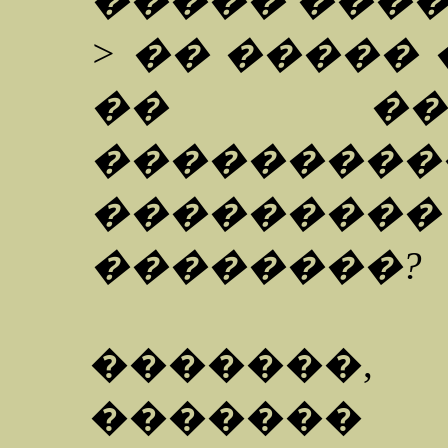
����� ����
> �� �����
�� ��
��������
�������
��������?
�������,
�������