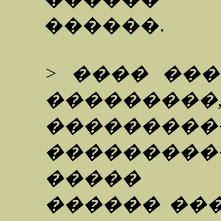
������.
> ���� ��
�������
������
���������
����� �
������ ���