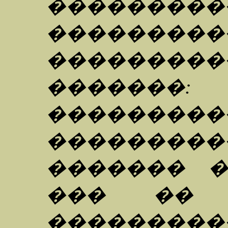
������
��������
���������
�������:
���������
���������
������� 
��� �� 
���������