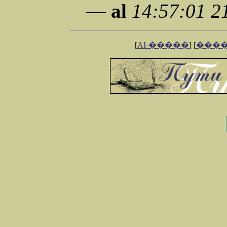
—
al
14:57:01 2
[
AI-�����
] [
���