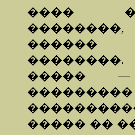
���� �
��������
������ 
��������.
����� —
���������
��������
����� �� �