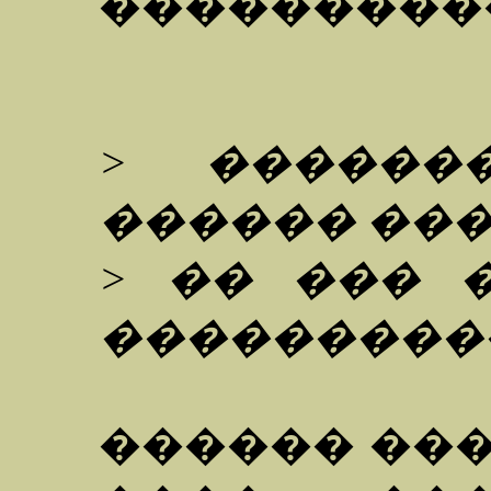
���������
> ������
������ ���
> �� ��� 
���������
������ ���