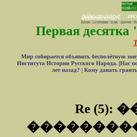
Портал
|
Содержание
|
О нас
|
Авторам
|
Но
Первая десятка 
Т
Мир собирается объявить бесполётную зон
Института Истории Русского Народа.
|
Нас п
лет назад? |
Кому давать грант
Re (5):
��������