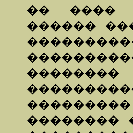
�� ���� 
������ ��
�����
��������
��������
������
��������
�������� 