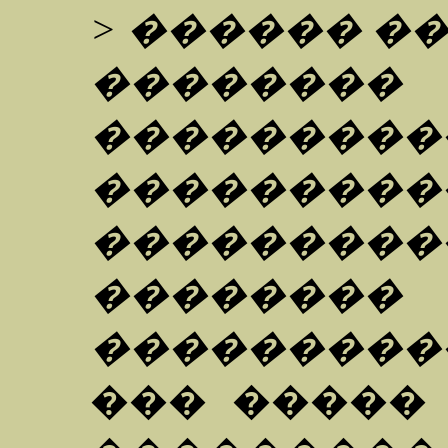
> ������ �
��������
���������
���������
��������
��������
���������
��� �����