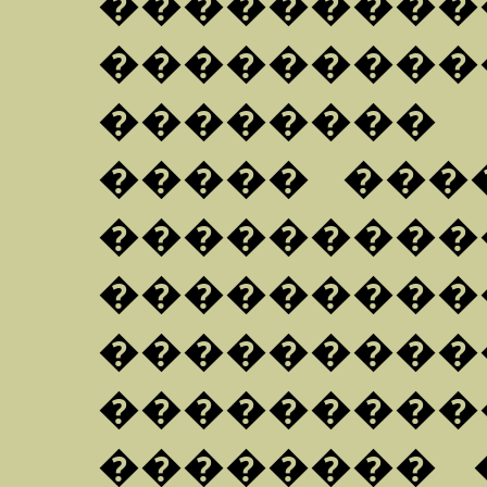
���������
���������
�������� 
����� ���
���������
�����
����������
��������
�������� 