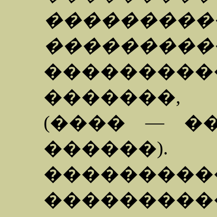
���������
���������
��������
�������,
(���� — �
������).
�������
������