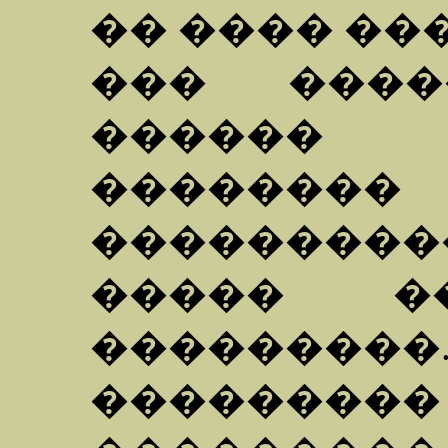
�� ���� ��
��� ����
������ 
������
���������
����� �
�������
��������� 