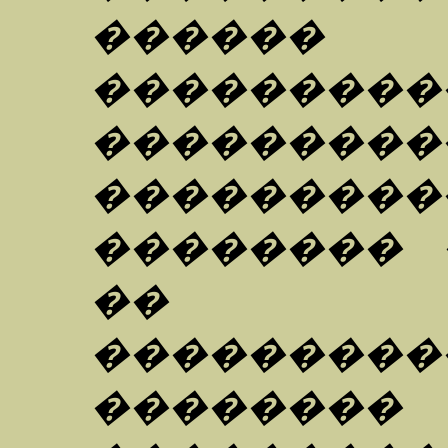
�����
�������
���������
���������
�������� 
�� ��
���������
��������