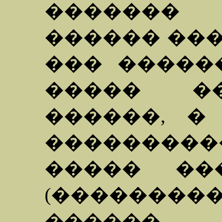
������� 
������ ���
��� �����
����� ��
������, �
��������
����� ��
(�������
������