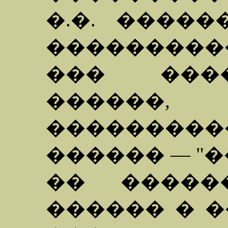
�.�. ����
���������
��� ���
������,
�������
������ — "
�� �����
������ � 