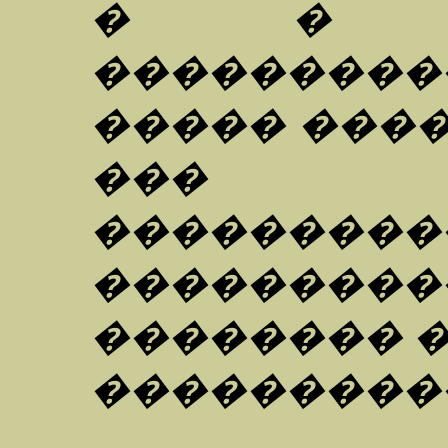
� � �
��������
����� ����
��� 
�������
��������
�������� 
����������