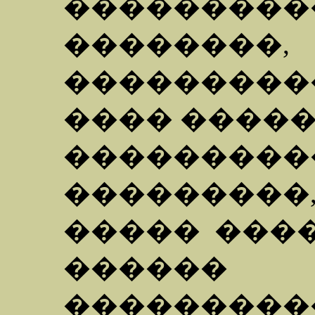
���������
�������
��������
���� �����
�������
���������,
����� ���
������
���������