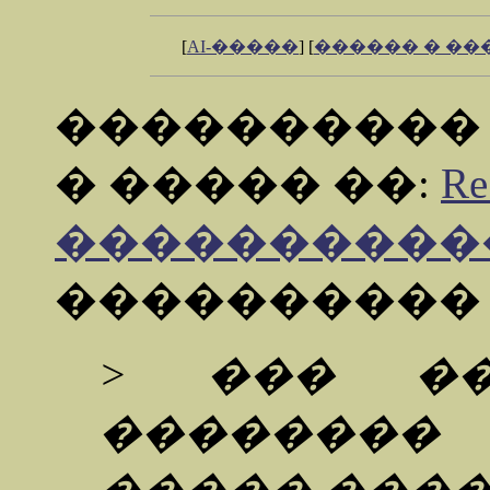
[
AI-�����
] [
������ � �
���������
� ����� ��:
R
����������
���������
> ��� ��
��������